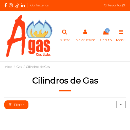
Contáctenos
Favoritos (
0
)
0
Buscar
Iniciar sesión
Carrito
Menú
Inicio
Gas
Cilindros de Gas
Cilindros de Gas
Filtrar