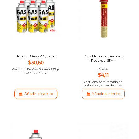
Butano Gas 227gr x 6u
Gas ButanoUniversal
Recarga 65ml
$30,60
A GAS
Cartucho De Gas Butano 227gr
8.0oz PACK x 6u
$4,11
Cartucho para recarga de
fosforeras , encendedores.
Añadir al carrito
Añadir al carrito