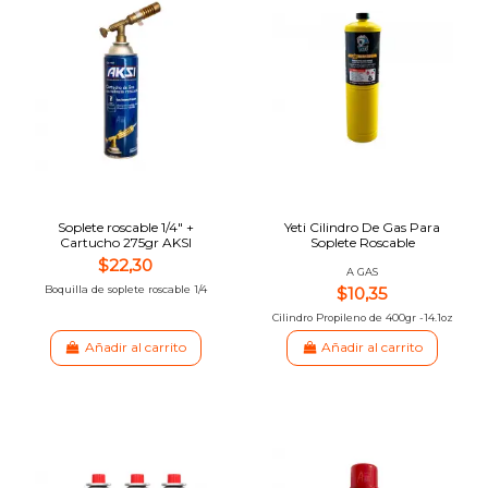
Soplete roscable 1/4″ +
Yeti Cilindro De Gas Para
Cartucho 275gr AKSI
Soplete Roscable
$22,30
A GAS
Boquilla de soplete roscable 1/4
$10,35
Cilindro Propileno de 400gr -14.1oz
Añadir al carrito
Añadir al carrito