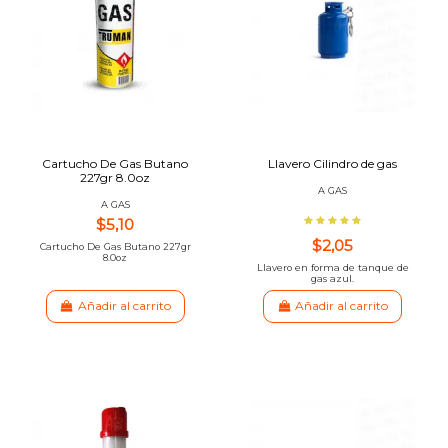
Cartucho De Gas Butano
Llavero Cilindro de gas
227gr 8.0oz
A GAS
A GAS
$5,10
$2,05
Cartucho De Gas Butano 227gr
8.0oz
Llavero en forma de tanque de
gas azul.
Añadir al carrito
Añadir al carrito