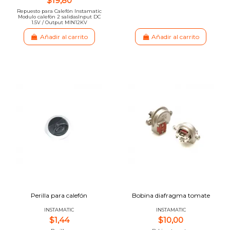
$19,80
Repuesto para Calefón Instamatic
Modulo calefón 2 salidasInput DC
1.5V / Output MIN12KV
Añadir al carrito
Añadir al carrito
Perilla para calefón
Bobina diafragma tomate
INSTAMATIC
INSTAMATIC
$1,44
$10,00