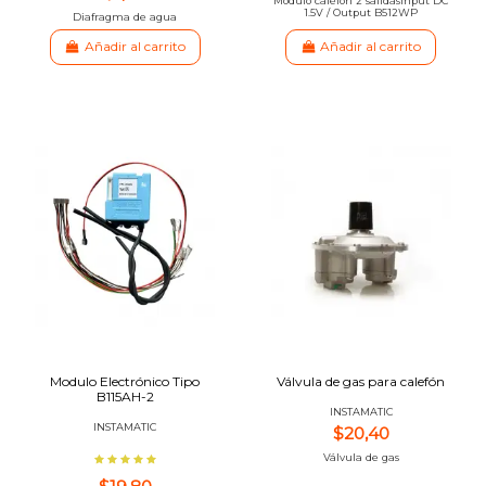
Modulo calefón 2 salidasInput DC
1.5V / Output B512WP
Diafragma de agua
Añadir al carrito
Añadir al carrito
Modulo Electrónico Tipo
Válvula de gas para calefón
B115AH-2
INSTAMATIC
INSTAMATIC
$20,40
Válvula de gas