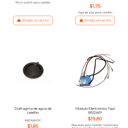
Micro switch para calefón
$1,75
Caja de pila para calefón
Añadir al carrito
Añadir al carrito
Diafragma de agua de
Modulo Electrónico Tipo
calefón
B512WP
$19,80
INSTAMATIC
$1,85
Repuesto para Calefón Instamatic