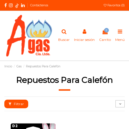
Contáctenos
Favoritos (
0
)
0
Buscar
Iniciar sesión
Carrito
Menú
Inicio
Gas
Repuestos Para Calefón
Repuestos Para Calefón
Filtrar