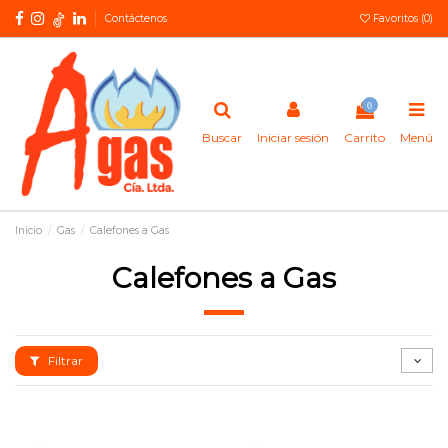
Contáctenos
Favoritos (
0
)
0
Buscar
Iniciar sesión
Carrito
Menú
Inicio
Gas
Calefones a Gas
Calefones a Gas
Filtrar