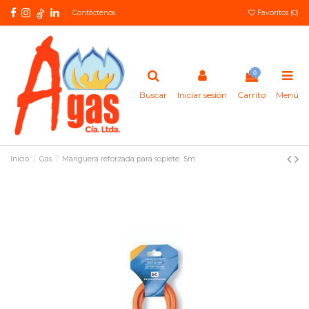
Contáctenos
Favoritos (
0
)
0
Buscar
Iniciar sesión
Carrito
Menú
Inicio
Gas
Manguera reforzada para soplete 5m