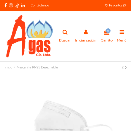
Contáctenos
Favoritos (
0
)
0
Buscar
Iniciar sesión
Carrito
Menú
Inicio
Mascarilla KN95 Desechable