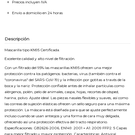
Precios incluyen IVA
Envío a domicilio en 24 horas
Descripción
Mascarilla tipo KN95 Certificada.
Excelente calidad y alto nivel de filtración.
Con un filtrado del 95% las mascarillas KN95 ofrecen una mejor
protección contra los patógenos: bacterias, virus (también contra el
"coronavirus" del SARS-CoV-19) y la infección por gotitas a través de la
boca y la nariz. Protección confiable antes de inhalar partículas como
alérgenos, polén, pelo de animales, caspa, hojas, recortes de césped,
harina, polvo. Ajuste ideal: Las piezas nasales flexibles y suaves, así como
las correas de sujeción elásticas ofrecen un sello seguro para una máxima
protección. La máscara está diseñada para que se ajuste perfectamente
incluso cuando se usan anteojos y una forma de cara muy delgada,
ofreciendo así una protección efectiva del tracto respiratorio.
Especificaciones: GB2626-2006, EN149: 2001 + A1: 2009 FFP2. 5 Capas
para mejor filtrado y mayor protección. Características: Antiviral,