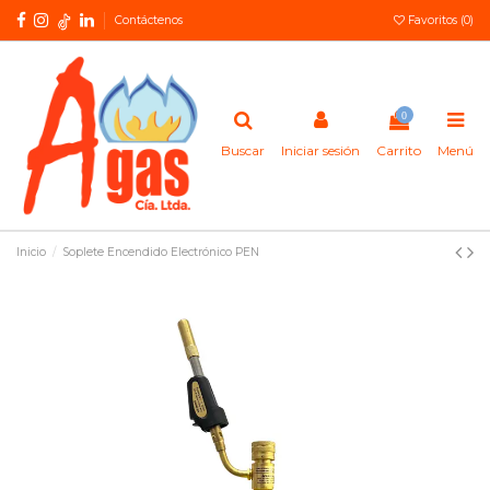
Contáctenos
Favoritos (
0
)
0
Buscar
Iniciar sesión
Carrito
Menú
Inicio
Soplete Encendido Electrónico PEN