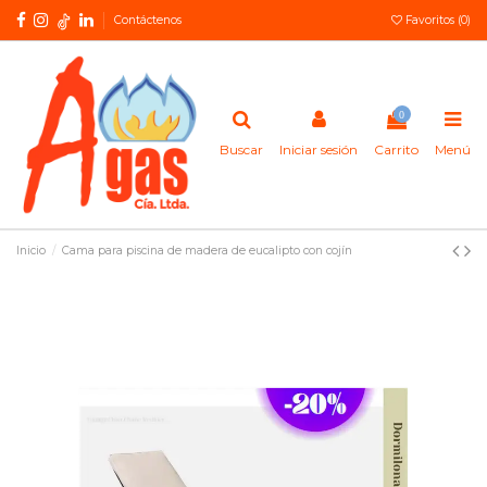
Contáctenos
Favoritos (
0
)
0
Buscar
Iniciar sesión
Carrito
Menú
Inicio
Cama para piscina de madera de eucalipto con cojín