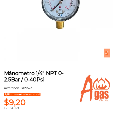
Mánometro 1/4" NPT 0-
2.5Bar / 0-40Psi
Referencia
G09523
¡Últimas unidades en stock!
$9,20
Incluido IVA