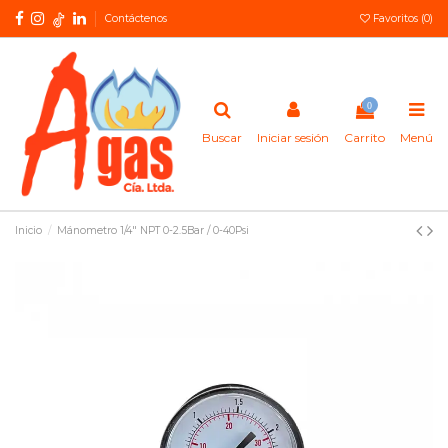
Contáctenos
Favoritos (
0
)
0
Buscar
Iniciar sesión
Carrito
Menú
Inicio
Mánometro 1/4" NPT 0-2.5Bar / 0-40Psi