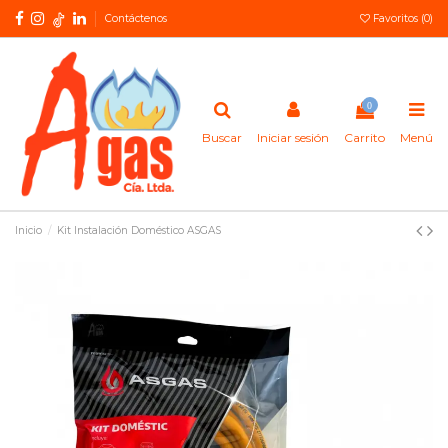
Contáctenos
Favoritos (
0
)
0
Buscar
Iniciar sesión
Carrito
Menú
Inicio
Kit Instalación Doméstico ASGAS