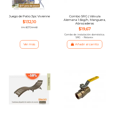
Fuera de stock
Juego de Patio 3pc Vivienne
Combo SRG | Válvula
Alemana 1.6kg/h, Manguera,
$132,10
Abrazaderas
H4-80704448
$19,67
Combo de instalación doméstica.
SRG - Rotarex
Ver más
Añadir al carrito