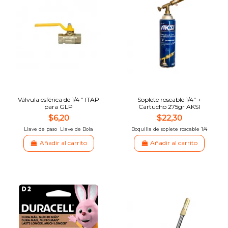
Válvula esférica de 1/4 ” ITAP
Soplete roscable 1/4″ +
para GLP
Cartucho 275gr AKSI
$6,20
$22,30
Llave de paso Llave de Bola
Boquilla de soplete roscable 1/4
Añadir al carrito
Añadir al carrito