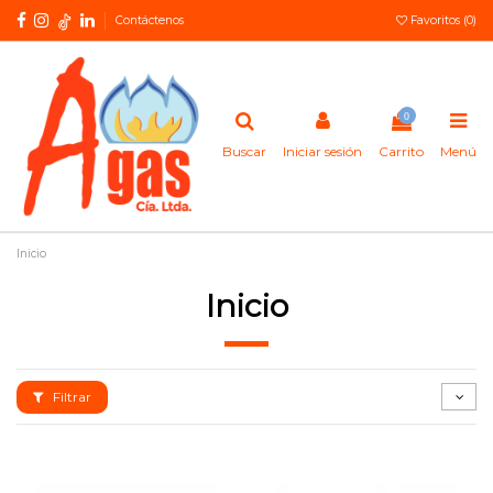
Contáctenos
Favoritos (
0
)
0
Buscar
Iniciar sesión
Carrito
Menú
Inicio
Inicio
Filtrar