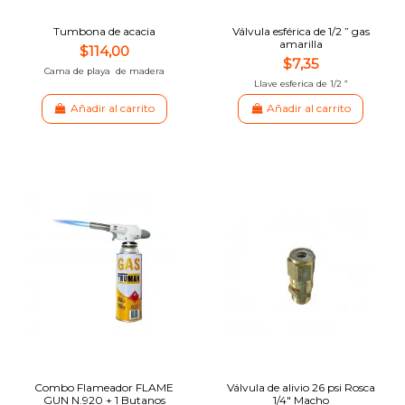
Tumbona de acacia
Válvula esférica de 1/2 ” gas
amarilla
$114,00
$7,35
Cama de playa de madera
Llave esferica de 1/2 ”
Añadir al carrito
Añadir al carrito
Combo Flameador FLAME
Válvula de alivio 26 psi Rosca
GUN N.920 + 1 Butanos
1/4" Macho