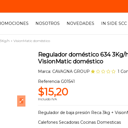
ROMOCIONES
NOSOTROS
NOVEDADES
IN SIDE SCC
3Kg/h + VisionMatic doméstico
Regulador doméstico 634 3Kg/h
VisionMatic doméstico
Marca:
CAVAGNA GROUP
1 Co
Referencia
G01541
$15,20
Incluido IVA
Regulador de baja presión Reca 3kg + Vision
Calefones Secadoras Cocinas Domesticas