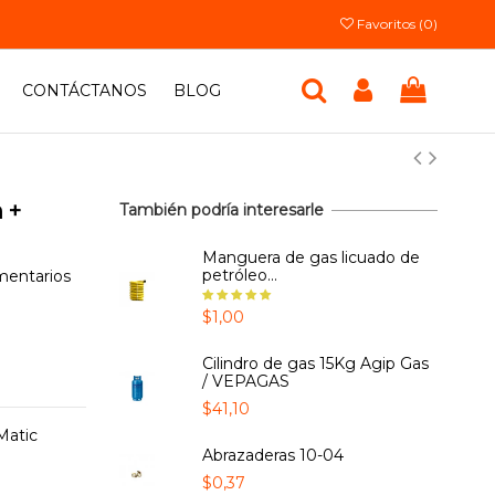
Favoritos (
0
)
CONTÁCTANOS
BLOG
 +
También podría interesarle
Manguera de gas licuado de
petróleo...
mentarios
$1,00
Cilindro de gas 15Kg Agip Gas
/ VEPAGAS
$41,10
Matic
Abrazaderas 10-04
$0,37