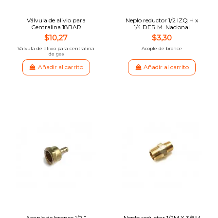
Válvula de alivio para
Neplo reductor 1/2 IZQ H x
Centralina 18BAR
1/4 DER M Nacional
$10,27
$3,30
Válvula de alivio para centralina
Acople de bronce
de gas
Añadir al carrito
Añadir al carrito
Acople de bronce 1/2 ”
Neplo reductor 1/2M X 3/8M