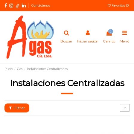
Contáctenos
Favoritos (
0
)
0
Buscar
Iniciar sesión
Carrito
Menú
Inicio
Gas
Instalaciones Centralizadas
Instalaciones Centralizadas
Filtrar