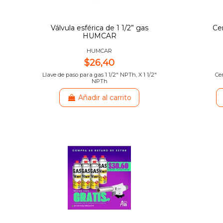
Válvula esférica de 1 1/2” gas
Cen
HUMCAR
HUMCAR
$26,40
Llave de paso para gas 1 1/2″ NPTh, X 1 1/2″
Ce
NPTh
Añadir al carrito