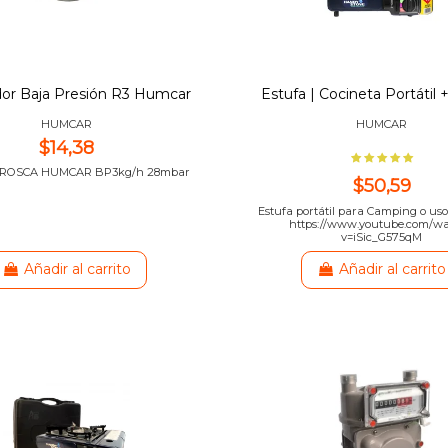
or Baja Presión R3 Humcar
Estufa | Cocineta Portátil 
HUMCAR
HUMCAR
$14,38
 ROSCA HUMCAR BP3kg/h 28mbar
$50,59
Estufa portátil para Camping o us
https://www.youtube.com/w
v=iSic_G575qM
Añadir al carrito
Añadir al carrito