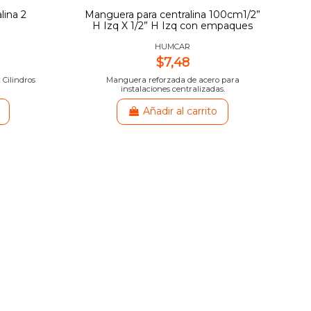
ina 2
Manguera para centralina 100cm1/2”
H Izq X 1/2” H Izq con empaques
HUMCAR
$7,48
 Cilindros
Manguera reforzada de acero para
instalaciones centralizadas.
Añadir al carrito