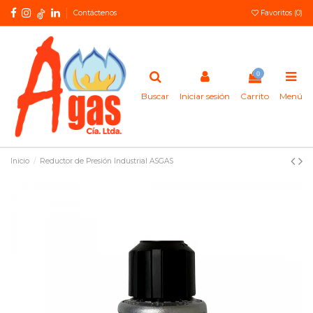
Contáctenos
Favoritos (
0
)
0
Buscar
Iniciar sesión
Carrito
Menú
Inicio
Reductor de Presión Industrial ASGAS