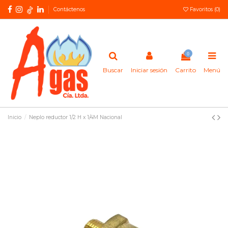
Contáctenos
Favoritos (
0
)
0
Buscar
Iniciar sesión
Carrito
Menú
Inicio
Neplo reductor 1/2 H x 1/4M Nacional