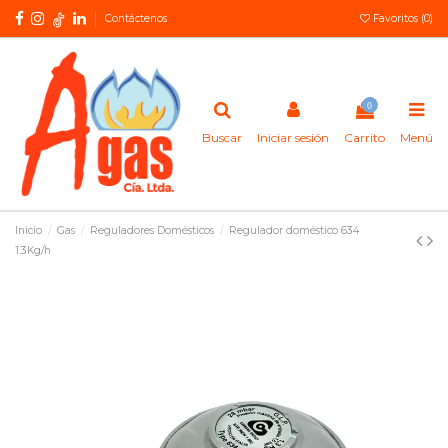
Contáctenos
Favoritos (
0
)
0
Buscar
Iniciar sesión
Carrito
Menú
Inicio
Gas
Reguladores Domésticos
Regulador doméstico 634
1.3Kg/h