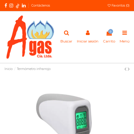
Contáctenos
Favoritos (
0
)
0
Buscar
Iniciar sesión
Carrito
Menú
Inicio
Termómetro infrarrojo