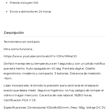
Precios incluyen IVA
Envío a domicilio en 24 horas
Descripción
Termómetro sin contacto.
MIra como funciona ;
https://www.youtube.com/watch?v=Y3HvYRKatJ0
De fácil manejo lee su temperatura en 1 segundo y con un pitido notifica
que está hecho. Auto apagado en 40 seg. Pantalla digital. Diseñó
ergonómico, moderno y compacto. 3 botones. Distancia de medición:
<5cm.
Láser incorporado, le brinda la precisión para centrarse en el espacio
exacto que desea medir. Seguro e higiénico: no hay peligro de romper el
vidrio o tragar mercurio. Garantía de vida laboral: 16280 horas.
Certificación FDA Y CE.
Especificaciones: Dimensiones 105x48x150mm; Peso: 165g. Voltaje DC 3V,